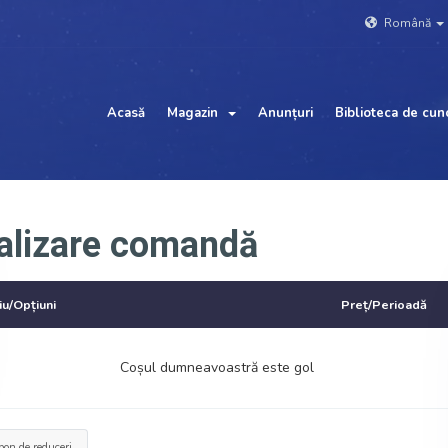
Română
Acasă
Magazin
Anunțuri
Biblioteca de cun
alizare comandă
iu/Opțiuni
Preț/Perioadă
Coșul dumneavoastră este gol
on de reduceri