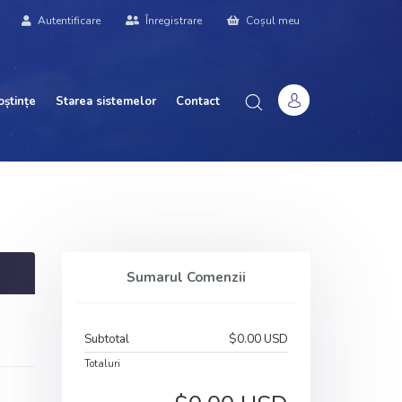
Autentificare
Înregistrare
Coșul meu
oștințe
Starea sistemelor
Contact
Sumarul Comenzii
Subtotal
$0.00 USD
Totaluri