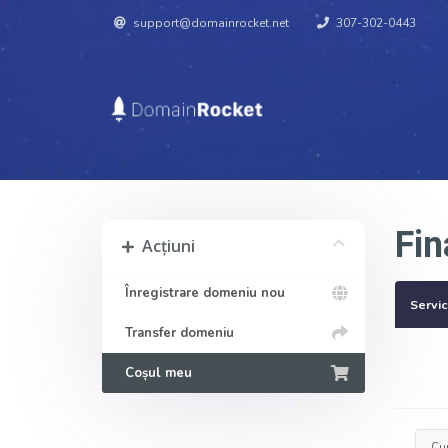
support@domainrocket.net
307-302-0443
Fin
Acțiuni
Înregistrare domeniu nou
Servic
Transfer domeniu
Coșul meu
Cup