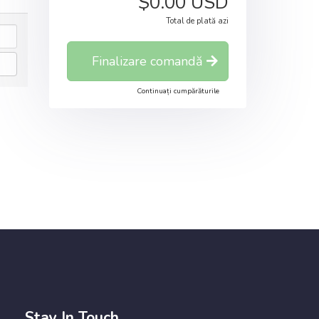
$0.00 USD
Total de plată azi
Finalizare comandă
Continuați cumpărăturile
Stay In Touch