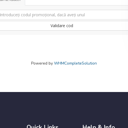
Validare cod
Powered by
WHMCompleteSolution
Quick Links
Help & Info