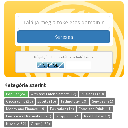
Keresés
Kérjük, írja be az alább látható kódot
Kategória szerint
Popular (24)
Arts and Entertainment (17)
Business (30)
Geographic (36)
Sports (15)
Technology (29)
Services (91)
Money and Finance (19)
Education (14)
Food and Drink (14)
Leisure and Recreation (27)
Shopping (52)
Real Estate (17)
Novelty (32)
Other (172)