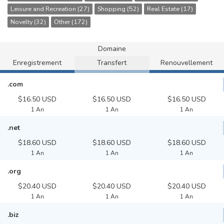
Leisure and Recreation (27)
Shopping (52)
Real Estate (17)
Novelty (32)
Other (172)
Domaine
Enregistrement
Transfert
Renouvellement
.com
$16.50 USD
$16.50 USD
$16.50 USD
1 An
1 An
1 An
.net
$18.60 USD
$18.60 USD
$18.60 USD
1 An
1 An
1 An
.org
$20.40 USD
$20.40 USD
$20.40 USD
1 An
1 An
1 An
.biz