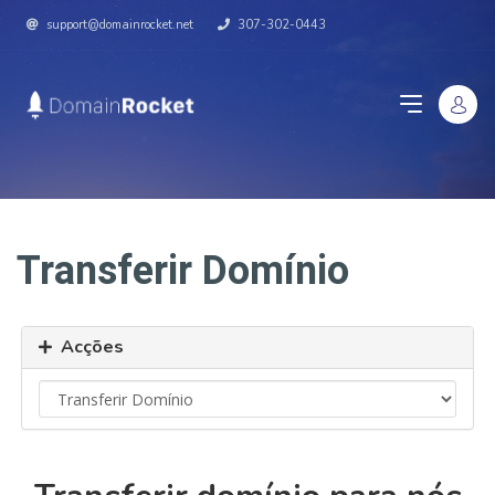
support@domainrocket.net
307-302-0443
Transferir Domínio
Acções