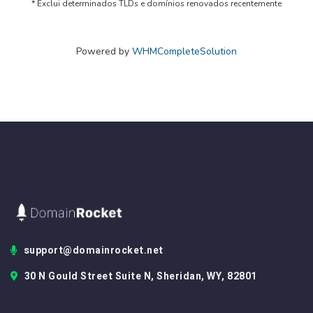
* Exclui determinados TLDs e domínios renovados recentemente
Powered by
WHMCompleteSolution
support@domainrocket.net
30 N Gould Street Suite N, Sheridan, WY, 82801