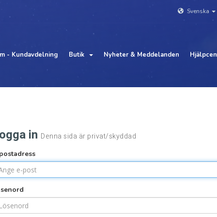
Svenska
m - Kundavdelning
Butik
Nyheter & Meddelanden
Hjälpcen
ogga in
Denna sida är privat/skyddad
postadress
ösenord