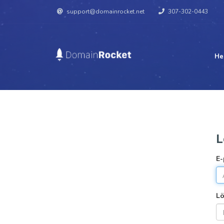
support@domainrocket.net
307-302-0443
He
L
E-
L