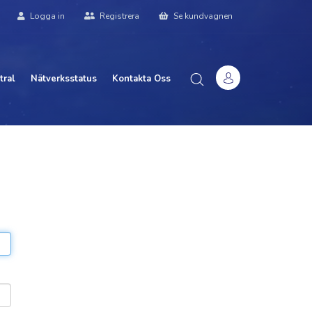
Logga in
Registrera
Se kundvagnen
tral
Nätverksstatus
Kontakta Oss